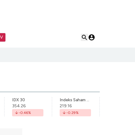
TV
IDX 30
Indeks Saham Syariah Indonesia
354.26
219.16
-0.46
%
-0.29
%