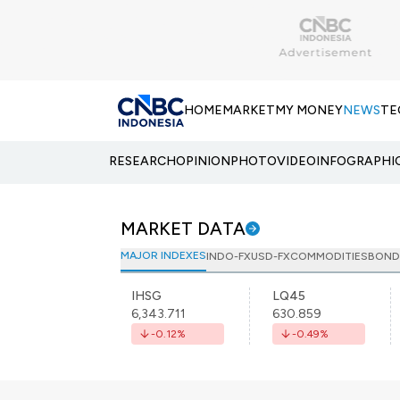
HOME
MARKET
MY MONEY
NEWS
TE
RESEARCH
OPINION
PHOTO
VIDEO
INFOGRAPHI
MARKET DATA
MAJOR INDEXES
INDO-FX
USD-FX
COMMODITIES
BOND
IHSG
LQ45
6,343.711
630.859
-0.12
%
-0.49
%