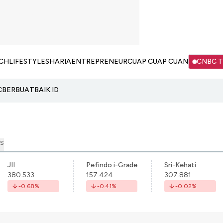
CH
LIFESTYLE
SHARIA
ENTREPRENEUR
CUAP CUAP CUAN
CNBC 
C
BERBUATBAIK.ID
S
JII
Pefindo i-Grade
Sri-Kehati
380.533
157.424
307.881
-0.68
%
-0.41
%
-0.02
%