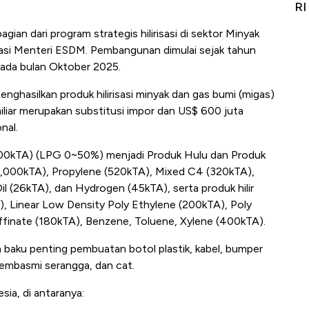
Alas Kaki Tumbuh Double Digit
RI
gian dari program strategis hilirisasi di sektor Minyak
siasi Menteri ESDM. Pembangunan dimulai sejak tahun
 pada bulan Oktober 2025.
menghasilkan produk hilirisasi minyak dan gas bumi (migas)
miliar merupakan substitusi impor dan US$ 600 juta
nal.
3,200kTA) (LPG 0~50%) menjadi Produk Hulu dan Produk
(1,000kTA), Propylene (520kTA), Mixed C4 (320kTA),
Oil (26kTA), dan Hydrogen (45kTA), serta produk hilir
, Linear Low Density Poly Ethylene (200kTA), Poly
ffinate (180kTA), Benzene, Toluene, Xylene (400kTA).
 baku penting pembuatan botol plastik, kabel, bumper
 pembasmi serangga, dan cat.
sia, di antaranya: