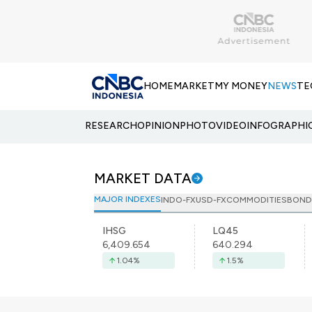
HOME
MARKET
MY MONEY
NEWS
TE
RESEARCH
OPINION
PHOTO
VIDEO
INFOGRAPHI
MARKET DATA
MAJOR INDEXES
INDO-FX
USD-FX
COMMODITIES
BOND
IHSG
LQ45
6,409.654
640.294
1.04
%
1.5
%