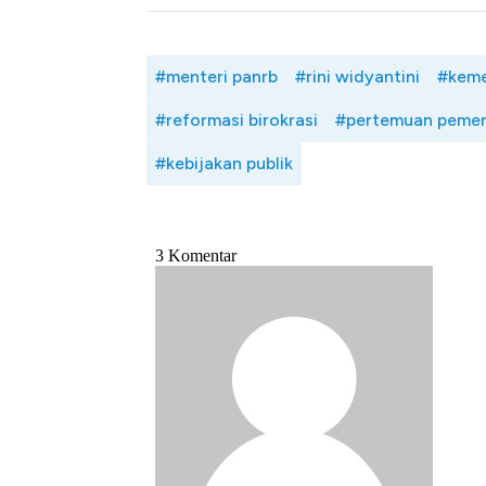
Tembaga Terbang ke Zona B
#menteri panrb
#rini widyantini
#keme
#reformasi birokrasi
#pertemuan pemer
#kebijakan publik