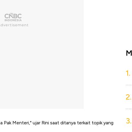
M
1.
2.
3.
k Menteri," ujar Rini saat ditanya terkait topik yang