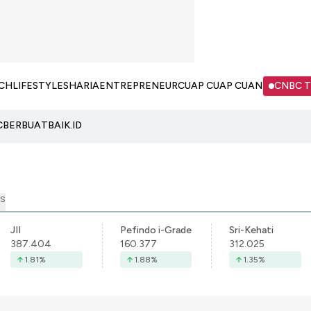
CH
LIFESTYLE
SHARIA
ENTREPRENEUR
CUAP CUAP CUAN
CNBC 
C
BERBUATBAIK.ID
S
JII
Pefindo i-Grade
Sri-Kehati
387.404
160.377
312.025
1.81
%
1.88
%
1.35
%