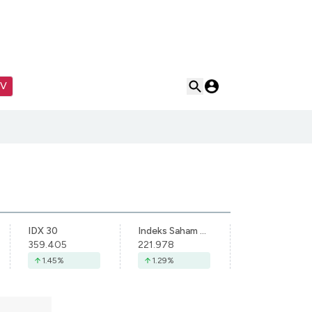
TV
IDX 30
Indeks Saham Syariah Indonesia
359.405
221.978
1.45
%
1.29
%