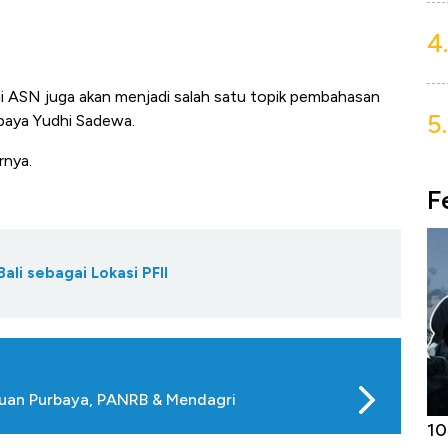
4.
i ASN juga akan menjadi salah satu topik pembahasan
5.
baya Yudhi Sadewa.
rnya.
F
ali sebagai Lokasi PFII
emuan Purbaya, PANRB & Mendagri
Harga
Adu Panas Kinerja Emiten Minyak RI,
10