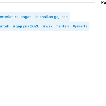
erbahaya
Mana yang Cuannya Paling Menyala?
Pe
nterian keuangan
#kenaikan gaji asn
intah
#gaji pns 2026
#wakil menteri
#jakarta