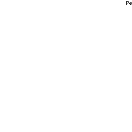
erbahaya
Mana yang Cuannya Paling Menyala?
Pe