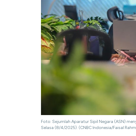
Foto: Sejumlah Aparatur Sipil Negara (ASN) meny
Selasa (8/4/2025). (CNBC Indonesia/Faisal Rah