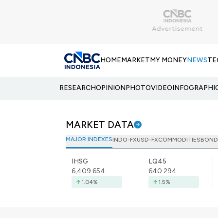
HOME
MARKET
MY MONEY
NEWS
TE
RESEARCH
OPINION
PHOTO
VIDEO
INFOGRAPHI
MARKET DATA
MAJOR INDEXES
INDO-FX
USD-FX
COMMODITIES
BOND
IHSG
LQ45
6,409.654
640.294
1.04
%
1.5
%