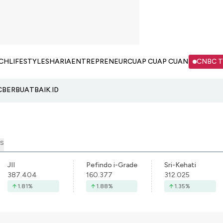
CH
LIFESTYLE
SHARIA
ENTREPRENEUR
CUAP CUAP CUAN
CNBC 
C
BERBUATBAIK.ID
S
JII
Pefindo i-Grade
Sri-Kehati
387.404
160.377
312.025
1.81
%
1.88
%
1.35
%