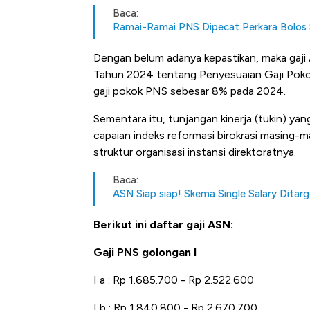
Baca:
Ramai-Ramai PNS Dipecat Perkara Bolos
Dengan belum adanya kepastikan, maka gaj
Tahun 2024 tentang Penyesuaian Gaji Pokok
gaji pokok PNS sebesar 8% pada 2024.
Sementara itu, tunjangan kinerja (tukin) yan
capaian indeks reformasi birokrasi masing-
struktur organisasi instansi direktoratnya.
Baca:
ASN Siap siap! Skema Single Salary Ditar
Berikut ini daftar gaji ASN:
Gaji PNS golongan I
I a : Rp 1.685.700 - Rp 2.522.600
Kongo Tutup Keran Ekspor, 
I b : Rp 1.840.800 - Rp 2.670.700