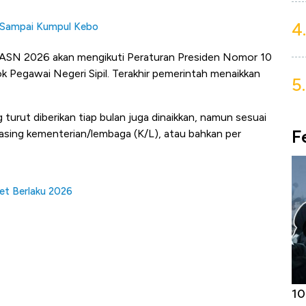
4.
 Sampai Kumpul Kebo
i ASN 2026 akan mengikuti Peraturan Presiden Nomor 10
 Pegawai Negeri Sipil. Terakhir pemerintah menaikkan
5.
g turut diberikan tiap bulan juga dinaikkan, namun sesuai
F
masing kementerian/lembaga (K/L), atau bahkan per
get Berlaku 2026
Harga
Adu Panas Kinerja Emiten Minyak RI,
10