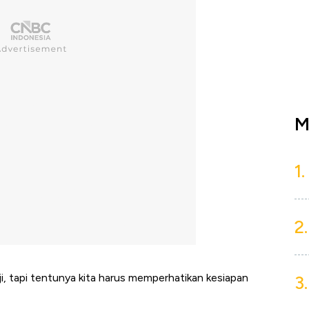
M
1.
2.
ji, tapi tentunya kita harus memperhatikan kesiapan
3.