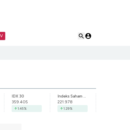
TV
IDX 30
Indeks Saham Syariah Indonesia
359.405
221.978
1.45
%
1.29
%