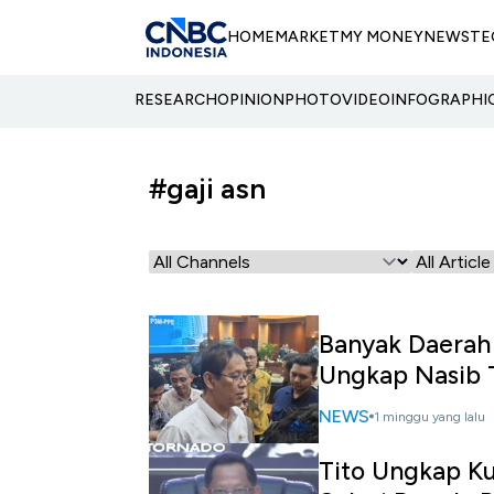
HOME
MARKET
MY MONEY
NEWS
TE
RESEARCH
OPINION
PHOTO
VIDEO
INFOGRAPHI
#gaji asn
Banyak Daerah 
Ungkap Nasib
NEWS
1 minggu yang lalu
Tito Ungkap Ku