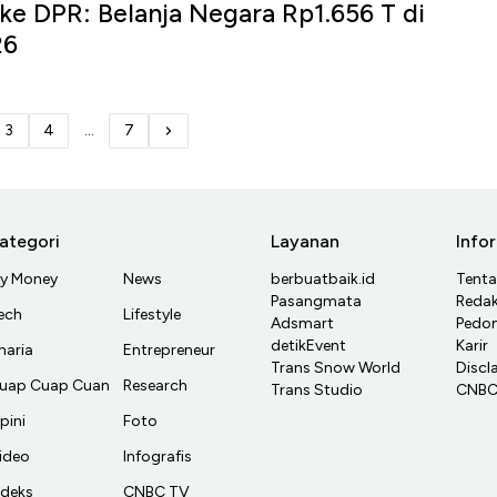
ke DPR: Belanja Negara Rp1.656 T di
26
3
4
...
7
ategori
Layanan
Info
y Money
News
berbuatbaik.id
Tent
Pasangmata
Redak
ech
Lifestyle
Adsmart
Pedom
detikEvent
Karir
haria
Entrepreneur
Trans Snow World
Discl
uap Cuap Cuan
Research
Trans Studio
CNBC 
pini
Foto
ideo
Infografis
ndeks
CNBC TV