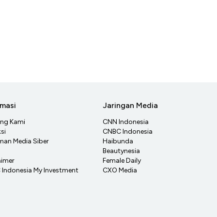
rmasi
Jaringan Media
ang Kami
CNN Indonesia
si
CNBC Indonesia
an Media Siber
Haibunda
Beautynesia
aimer
Female Daily
Indonesia My Investment
CXO Media