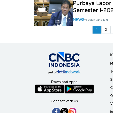
Purbaya Lapor 
Semester I-20
NEWS
1 bulan yang lalu
1
2
K
M
T
part of
S
Download Apps
C
O
Connect With Us
V
I