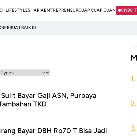
CH
LIFESTYLE
SHARIA
ENTREPRENEUR
CUAP CUAP CUAN
CNBC 
C
BERBUATBAIK.ID
M
1.
Sulit Bayar Gaji ASN, Purbaya
2.
 Tambahan TKD
3.
rang Bayar DBH Rp70 T Bisa Jadi