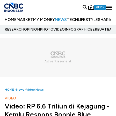
APPS
HOME
MARKET
MY MONEY
NEWS
TECH
LIFESTYLE
SHARIA
E
RESEARCH
OPINION
PHOTO
VIDEO
INFOGRAPHIC
BERBUATBAIK.
HOME
News
Video News
VIDEO
Video: RP 6,6 Triliun di Kejagung -
Kemlu Respons Bonnie Blue