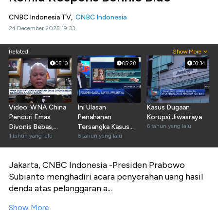
CNBC Indonesia TV,
CNBC Indonesia
24 December 2025 19:33
Related
Show More
05:10
05:28
03:34
Video: WNA China
Ini Ulasan
Kasus Dugaan
Pencuri Emas
Penahanan
Korupsi Jiwasraya
Divonis Bebas,
Tersangka Kasus
6 tahun yang lalu
Kejagung Ajukan
1 tahun yang lalu
Korupsi Jiwasraya
6 tahun yang lalu
Kasasi
Jakarta, CNBC Indonesia -
Presiden Prabowo
Subianto menghadiri acara penyerahan uang hasil
denda atas pelanggaran a...
Show More