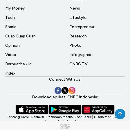
My Money
News
Tech
Lifestyle
Sharia
Entrepreneur
Cuap Cuap Cuan
Research
Opinion
Photo
Video
Infographic
Berbuatbaik.id
CNBC TV
Index
Connect With Us:
Download aplikasi CNBC Indonesia:
Tentang Kami
|
Redaksi
|
Pedoman Media Siber
|
Karir
|
Disclaimer
|
CNBC
Indonesia My Investment
©2026 CNBC Indonesia, A Transmedia Company