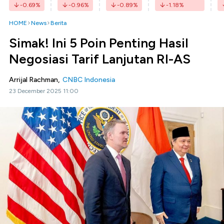
-0.69
%
-0.96
%
-0.89
%
-1.18
%
HOME
News
Berita
Simak! Ini 5 Poin Penting Hasil
Negosiasi Tarif Lanjutan RI-AS
Arrijal Rachman,
CNBC Indonesia
23 December 2025 11:00