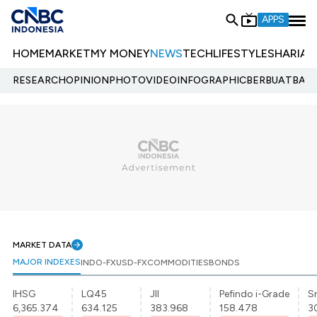
APPS
HOME
MARKET
MY MONEY
NEWS
TECH
LIFESTYLE
SHARIA
E
RESEARCH
OPINION
PHOTO
VIDEO
INFOGRAPHIC
BERBUATBAIK.
MARKET DATA
MAJOR INDEXES
INDO-FX
USD-FX
COMMODITIES
BONDS
IHSG
LQ45
JII
Pefindo i-Grade
Sr
6,365.374
634.125
383.968
158.478
3