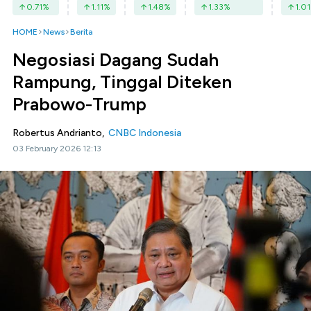
0.71
%
1.11
%
1.48
%
1.33
%
1.01
HOME
News
Berita
Negosiasi Dagang Sudah
Rampung, Tinggal Diteken
Prabowo-Trump
Robertus Andrianto,
CNBC Indonesia
03 February 2026 12:13