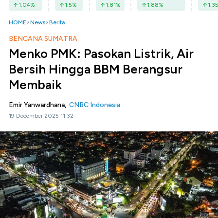
1.04
%
1.5
%
1.81
%
1.88
%
1.3
HOME
News
Berita
BENCANA SUMATRA
Menko PMK: Pasokan Listrik, Air
Bersih Hingga BBM Berangsur
Membaik
Emir Yanwardhana,
CNBC Indonesia
19 December 2025 11:32