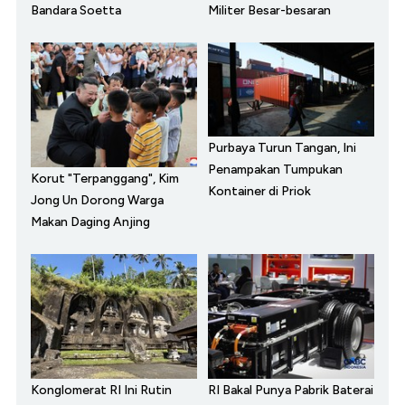
Bandara Soetta
Militer Besar-besaran
Purbaya Turun Tangan, Ini
Penampakan Tumpukan
Korut "Terpanggang", Kim
Kontainer di Priok
Jong Un Dorong Warga
Makan Daging Anjing
Konglomerat RI Ini Rutin
RI Bakal Punya Pabrik Baterai