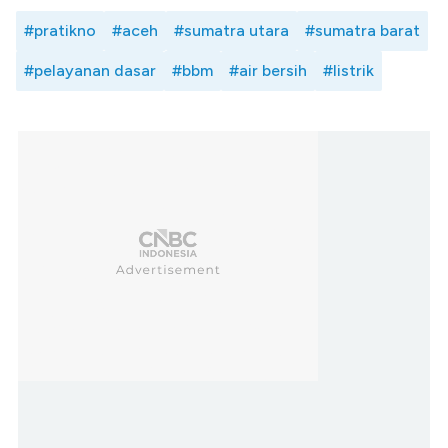
#pratikno
#aceh
#sumatra utara
#sumatra barat
#pelayanan dasar
#bbm
#air bersih
#listrik