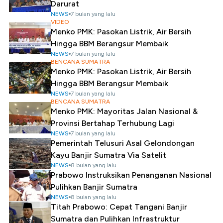
Darurat
NEWS
7 bulan yang lalu
VIDEO
Menko PMK: Pasokan Listrik, Air Bersih
Hingga BBM Berangsur Membaik
NEWS
7 bulan yang lalu
BENCANA SUMATRA
Menko PMK: Pasokan Listrik, Air Bersih
Hingga BBM Berangsur Membaik
NEWS
7 bulan yang lalu
BENCANA SUMATRA
Menko PMK: Mayoritas Jalan Nasional &
Provinsi Bertahap Terhubung Lagi
NEWS
7 bulan yang lalu
Pemerintah Telusuri Asal Gelondongan
Kayu Banjir Sumatra Via Satelit
NEWS
8 bulan yang lalu
Prabowo Instruksikan Penanganan Nasional
Pulihkan Banjir Sumatra
NEWS
8 bulan yang lalu
Titah Prabowo: Cepat Tangani Banjir
Sumatra dan Pulihkan Infrastruktur