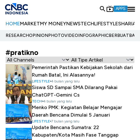
APPS
HOME
MARKET
MY MONEY
NEWS
TECH
LIFESTYLE
SHARIA
E
RESEARCH
OPINION
PHOTO
VIDEO
INFOGRAPHIC
BERBUATBAIK.
#pratikno
Pemerintah Pastikan Kebijakan Sekolah dari
Rumah Batal, Ini Alasannya!
LIFESTYLE
4 bulan yang lalu
Siswa SD Sampai SMA Dilarang Pakai
ChatGPT-Gemini Cs
TECH
4 bulan yang lalu
Menko PMK: Kegiatan Belajar Mengajar
Daerah Bencana Dimulai 5 Januari
LIFESTYLE
7 bulan yang lalu
Update Bencana Sumatra: 22
Kabupaten/Kota Masih Fase Tanggap