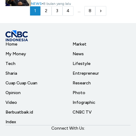
NEWS
8 bulan yang lalu
1
2
3
4
...
8
Home
Market
My Money
News
Tech
Lifestyle
Sharia
Entrepreneur
Cuap Cuap Cuan
Research
Opinion
Photo
Video
Infographic
Berbuatbaik.id
CNBC TV
Index
Connect With Us: