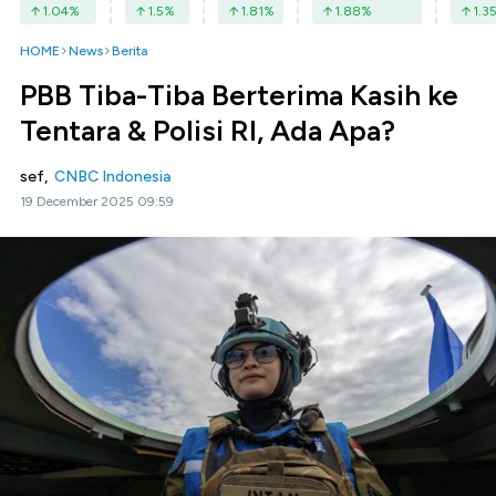
1.04
%
1.5
%
1.81
%
1.88
%
1.3
HOME
News
Berita
PBB Tiba-Tiba Berterima Kasih ke
Tentara & Polisi RI, Ada Apa?
sef,
CNBC Indonesia
19 December 2025 09:59