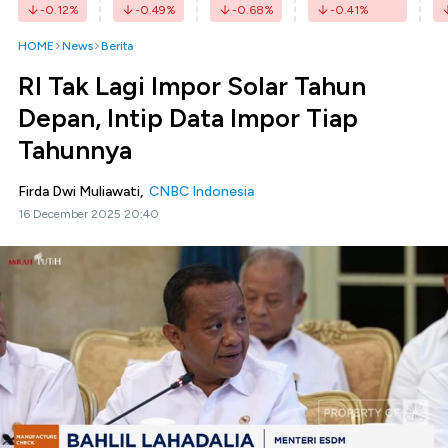
-0.12
%
-0.49
%
-0.68
%
-0.41
%
HOME
News
Berita
RI Tak Lagi Impor Solar Tahun
Depan, Intip Data Impor Tiap
Tahunnya
Firda Dwi Muliawati,
CNBC Indonesia
16 December 2025 20:40