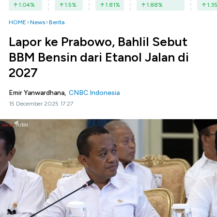
1.04
%
1.5
%
1.81
%
1.88
%
1.3
HOME
News
Berita
Lapor ke Prabowo, Bahlil Sebut
BBM Bensin dari Etanol Jalan di
2027
Emir Yanwardhana,
CNBC Indonesia
15 December 2025 17:27