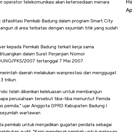
Harga Batu Bara Bangkit, Ada Kabar
Ha
ri operator telekomunikasi akan ketersediaan menara
Baik Buat Pengusaha RI
Ap
 difasilitasi Pemkab Badung dalam program Smart City
angun di area terbatas dengan sejumlah titik yang sudah
wer kepada Pemkab Badung terkait kerja sama
ituangkan dalam Surat Perjanjian Nomor
NG/PKS/2007 tertanggal 7 Mei 2007.
merintah daerah melakukan wanprestasi dan menggugat
 triliun.
rindo telah diberikan keleluasan untuk membangun
enapa perusahaan tersebut tiba-tiba menuntut Pemda
rius pemda," ujar Anggota DPRD Kabupaten Badung I
sejumlah wartawan.
minta pemkab untuk menjadikan gugatan perdata sebagai
 melakukan audit. "Kami mendesak pemkab untuk melawan