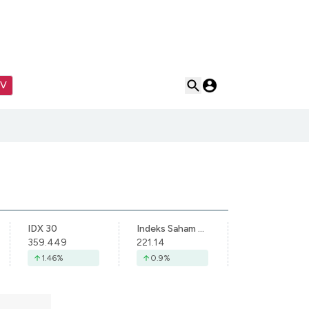
TV
IDX 30
Indeks Saham Syariah Indonesia
359.449
221.14
1.46
%
0.9
%