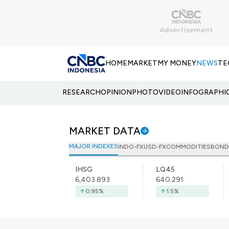
HOME
MARKET
MY MONEY
NEWS
TE
RESEARCH
OPINION
PHOTO
VIDEO
INFOGRAPHI
MARKET DATA
MAJOR INDEXES
INDO-FX
USD-FX
COMMODITIES
BOND
IHSG
LQ45
6,403.893
640.291
0.95
%
1.5
%