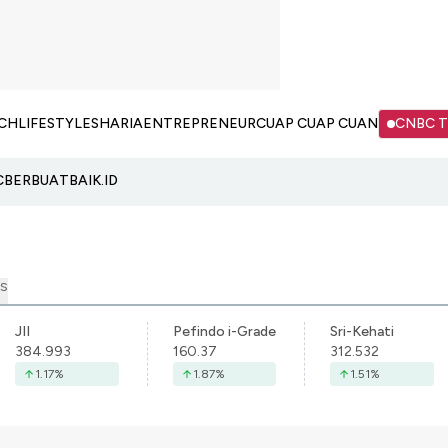
CH
LIFESTYLE
SHARIA
ENTREPRENEUR
CUAP CUAP CUAN
CNBC 
C
BERBUATBAIK.ID
S
JII
Pefindo i-Grade
Sri-Kehati
384.993
160.37
312.532
1.17
%
1.87
%
1.51
%