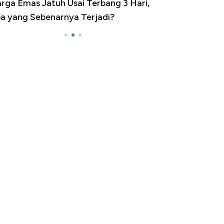
rga Emas Jatuh Usai Terbang 3 Hari,
Dominasi China 
a yang Sebenarnya Terjadi?
Impor 100 Nega