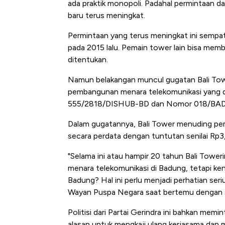
ada praktik monopoli. Padahal permintaan da
baru terus meningkat.
Permintaan yang terus meningkat ini sempat
pada 2015 lalu. Pemain tower lain bisa memb
ditentukan.
Namun belakangan muncul
gugatan Bali To
pembangunan menara telekomunikasi yang d
555/2818/DISHUB-BD dan Nomor 018/BADU
Dalam gugatannya, Bali Tower menuding pe
secara perdata dengan tuntutan senilai Rp3,3
"Selama ini atau hampir 20 tahun Bali Towe
menara telekomunikasi di Badung, tetapi k
Badung? Hal ini perlu menjadi perhatian se
Wayan Puspa Negara saat bertemu dengan 
Politisi dari Partai Gerindra ini bahkan me
alasan untuk mengkaji ulang kerjasama dan