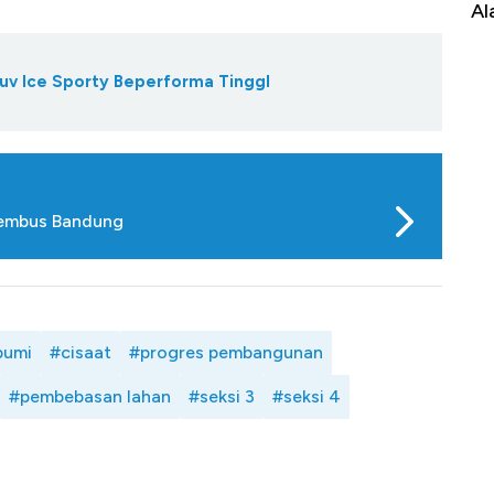
Alas Kaki Tumbuh Double Digit
RI
Suv Ice Sporty Beperforma TinggI
Tembus Bandung
bumi
#cisaat
#progres pembangunan
#pembebasan lahan
#seksi 3
#seksi 4