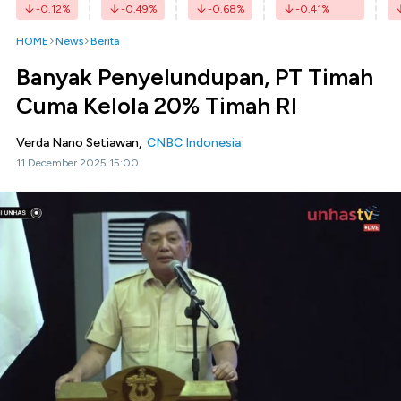
-0.12
%
-0.49
%
-0.68
%
-0.41
%
HOME
News
Berita
Banyak Penyelundupan, PT Timah
Cuma Kelola 20% Timah RI
Verda Nano Setiawan,
CNBC Indonesia
11 December 2025 15:00