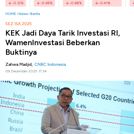
-0.12
%
-0.49
%
-0.68
%
-0.41
%
HOME
News
Berita
SEZ ISA 2025
KEK Jadi Daya Tarik Investasi RI,
WamenInvestasi Beberkan
Buktinya
Zahwa Madjid,
CNBC Indonesia
09 December 2025 17:34