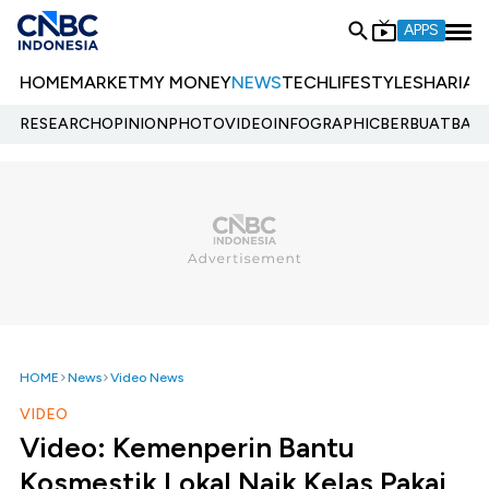
APPS
HOME
MARKET
MY MONEY
NEWS
TECH
LIFESTYLE
SHARIA
E
RESEARCH
OPINION
PHOTO
VIDEO
INFOGRAPHIC
BERBUATBAIK.
HOME
News
Video News
VIDEO
Video: Kemenperin Bantu
Kosmestik Lokal Naik Kelas Pakai