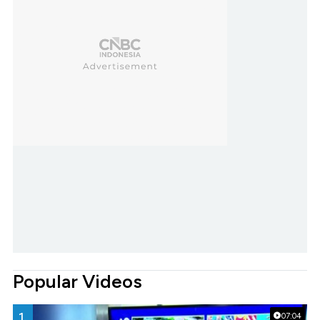
Popular Videos
1.
07:04