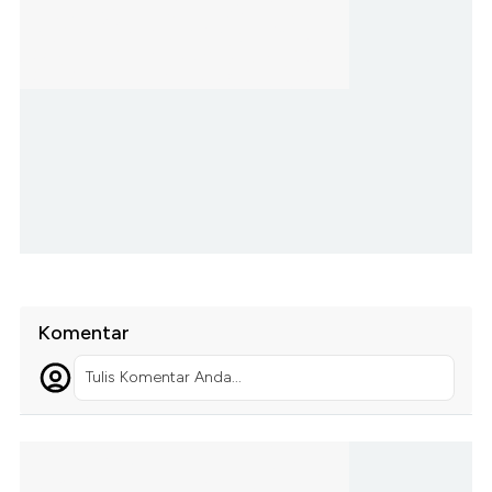
Komentar
Tulis Komentar Anda...