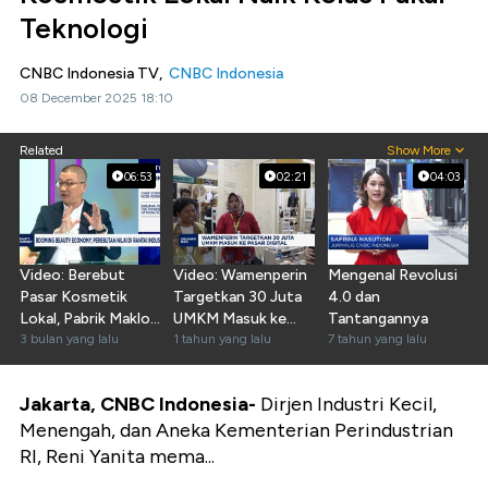
Teknologi
CNBC Indonesia TV,
CNBC Indonesia
08 December 2025 18:10
Related
Show More
06:53
02:21
04:03
Video: Berebut
Video: Wamenperin
Mengenal Revolusi
Pasar Kosmetik
Targetkan 30 Juta
4.0 dan
Lokal, Pabrik Maklon
UMKM Masuk ke
Tantangannya
Punya Jurus Ini
3 bulan yang lalu
Pasar Digital
1 tahun yang lalu
7 tahun yang lalu
Jakarta, CNBC Indonesia-
Dirjen Industri Kecil,
Menengah, dan Aneka Kementerian Perindustrian
RI, Reni Yanita mema...