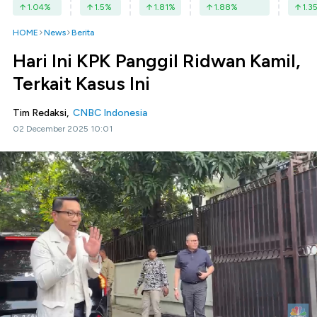
1.04
%
1.5
%
1.81
%
1.88
%
1.3
HOME
News
Berita
Hari Ini KPK Panggil Ridwan Kamil,
Terkait Kasus Ini
Tim Redaksi,
CNBC Indonesia
02 December 2025 10:01