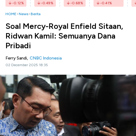
-0.12
%
-0.49
%
-0.68
%
-0.41
%
HOME
News
Berita
Soal Mercy-Royal Enfield Sitaan,
Ridwan Kamil: Semuanya Dana
Pribadi
Ferry Sandi,
CNBC Indonesia
02 December 2025 18:35