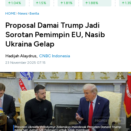
1.04
%
1.5
%
1.81
%
1.88
%
1.3
HOME
News
Berita
Proposal Damai Trump Jadi
Sorotan Pemimpin EU, Nasib
Ukraina Gelap
Hadijah Alaydrus,
CNBC Indonesia
23 November 2025 07:15