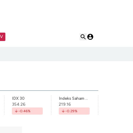
TV
IDX 30
Indeks Saham Syariah Indonesia
354.26
219.16
-0.46
%
-0.29
%