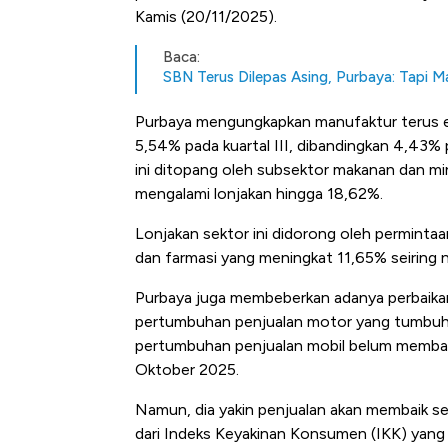
Kamis (20/11/2025).
Baca:
SBN Terus Dilepas Asing, Purbaya: Tapi 
Purbaya mengungkapkan manufaktur terus eks
5,54% pada kuartal III, dibandingkan 4,43%
ini ditopang oleh subsektor makanan dan mi
mengalami lonjakan hingga 18,62%.
Lonjakan sektor ini didorong oleh permintaan
dan farmasi yang meningkat 11,65% seiring 
Purbaya juga membeberkan adanya perbaikan d
pertumbuhan penjualan motor yang tumbuh 
pertumbuhan penjualan mobil belum membaik.
Oktober 2025.
Namun, dia yakin penjualan akan membaik se
Bangkit dari Kubur! Bisnis Fur
dari Indeks Keyakinan Konsumen (IKK) yang b