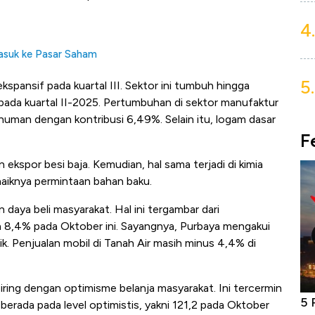
4.
Masuk ke Pasar Saham
5.
pansif pada kuartal III. Sektor ini tumbuh hingga
 pada kuartal II-2025. Pertumbuhan di sektor manufaktur
numan dengan kontribusi 6,49%. Selain itu, logam dasar
F
 ekspor besi baja. Kemudian, hal sama terjadi di kimia
naiknya permintaan bahan baku.
aya beli masyarakat. Hal ini tergambar dari
8,4% pada Oktober ini. Sayangnya, Purbaya mengakui
 Penjualan mobil di Tanah Air masih minus 4,4% di
iring dengan optimisme belanja masyarakat. Ini tercermin
niture &
Industri Susu Jadi Bintang Baru Ekonomi
5 
erada pada level optimistis, yakni 121,2 pada Oktober