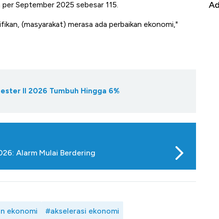
it
RI
Ad
tan per September 2025 sebesar 115.
nifikan, (masyarakat) merasa ada perbaikan ekonomi,"
ester II 2026 Tumbuh Hingga 6%
26: Alarm Mulai Berdering
n ekonomi
#akselerasi ekonomi