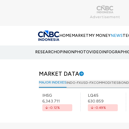
HOME
MARKET
MY MONEY
NEWS
TE
RESEARCH
OPINION
PHOTO
VIDEO
INFOGRAPHI
MARKET DATA
MAJOR INDEXES
INDO-FX
USD-FX
COMMODITIES
BOND
IHSG
LQ45
6,343.711
630.859
-0.12
%
-0.49
%