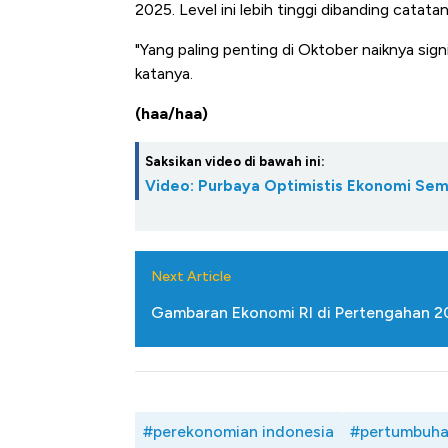
Alas Kaki Tumbuh Double Dig
2025. Level ini lebih tinggi dibanding cata
"Yang paling penting di Oktober naiknya sig
katanya.
(haa/haa)
Saksikan video di bawah ini:
Video: Purbaya Optimistis Ekonomi Sem
Next Article
Gambaran Ekonomi RI di Pertengahan 20
#perekonomian indonesia
#pertumbuha