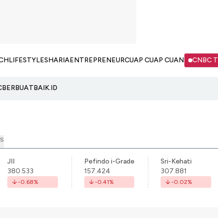
CH
LIFESTYLE
SHARIA
ENTREPRENEUR
CUAP CUAP CUAN
CNBC 
C
BERBUATBAIK.ID
S
JII
Pefindo i-Grade
Sri-Kehati
380.533
157.424
307.881
-0.68
%
-0.41
%
-0.02
%