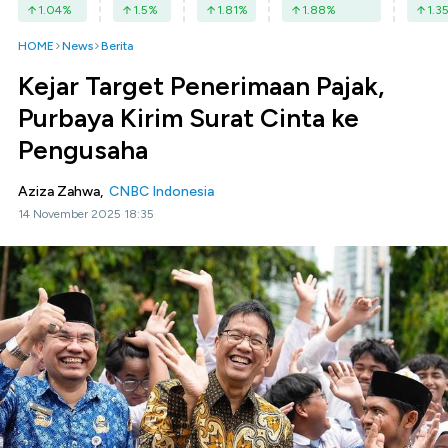
1.04
%
1.5
%
1.81
%
1.88
%
1.3
HOME
News
Berita
Kejar Target Penerimaan Pajak,
Purbaya Kirim Surat Cinta ke
Pengusaha
Aziza Zahwa,
CNBC Indonesia
14 November 2025 18:35