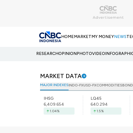
HOME
MARKET
MY MONEY
NEWS
TE
RESEARCH
OPINION
PHOTO
VIDEO
INFOGRAPHI
MARKET DATA
MAJOR INDEXES
INDO-FX
USD-FX
COMMODITIES
BOND
IHSG
LQ45
6,409.654
640.294
1.04
%
1.5
%