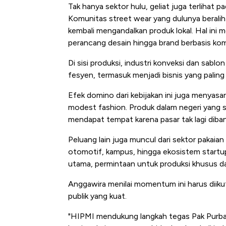
Tembaga Terbang ke Zona B
Tak hanya sektor hulu, geliat juga terlihat p
Komunitas street wear yang dulunya beralih k
kembali mengandalkan produk lokal. Hal ini m
perancang desain hingga brand berbasis kom
Di sisi produksi, industri konveksi dan sab
fesyen, termasuk menjadi bisnis yang paling 
Efek domino dari kebijakan ini juga menyasa
modest fashion. Produk dalam negeri yang s
mendapat tempat karena pasar tak lagi dibanj
Peluang lain juga muncul dari sektor pakaia
otomotif, kampus, hingga ekosistem startup. 
utama, permintaan untuk produksi khusus dan
Anggawira menilai momentum ini harus diik
publik yang kuat.
"HIPMI mendukung langkah tegas Pak Purbay