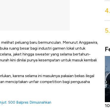
4.
5.
ru melihat peluang baru bermunculan. Menurut Anggawira,
F
uka ruang besar bagi industri garmen lokal untuk
 celana, jaket hingga sweater yang selama bertahun-
murah kini dinilai punya kesempatan untuk masuk kembali
kan, karena selama ini masuknya pakaian bekas ilegal
i dan menciptakan unfair competition bagi pengusaha
anjut: 500 Balpres Dimusnahkan
Harga
Adu Panas Kinerja Emiten Minyak RI,
10