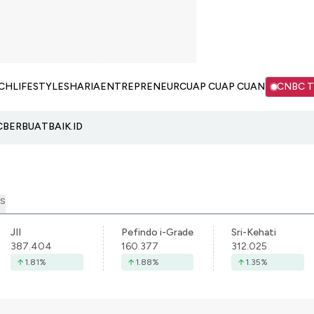
CH
LIFESTYLE
SHARIA
ENTREPRENEUR
CUAP CUAP CUAN
CNBC 
C
BERBUATBAIK.ID
S
JII
Pefindo i-Grade
Sri-Kehati
387.404
160.377
312.025
1.81
%
1.88
%
1.35
%