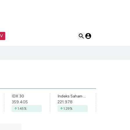
TV
IDX 30
Indeks Saham Syariah Indonesia
359.405
221.978
1.45
%
1.29
%