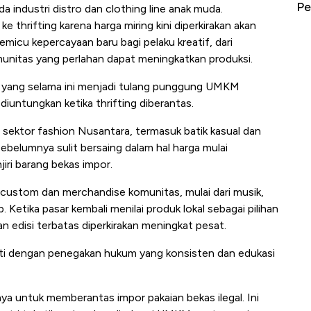
erbahaya
Mana yang Cuannya Paling Menyala?
Pe
ada industri distro dan clothing line anak muda.
e thrifting karena harga miring kini diperkirakan akan
emicu kepercayaan baru bagi pelaku kreatif, dari
unitas yang perlahan dapat meningkatkan produksi.
lon yang selama ini menjadi tulang punggung UMKM
diuntungkan ketika thrifting diberantas.
r sektor fashion Nusantara, termasuk batik kasual dan
ebelumnya sulit bersaing dalam hal harga mulai
iri barang bekas impor.
n custom dan merchandise komunitas, mulai dari musik,
Ketika pasar kembali menilai produk lokal sebagai pilihan
 edisi terbatas diperkirakan meningkat pesat.
uti dengan penegakan hukum yang konsisten dan edukasi
a untuk memberantas impor pakaian bekas ilegal. Ini