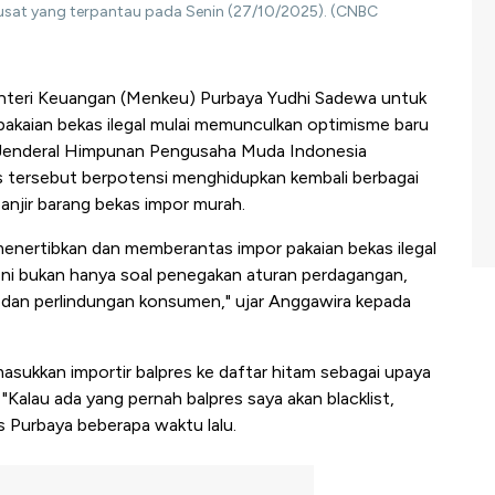
 Pusat yang terpantau pada Senin (27/10/2025). (CNBC
teri Keuangan (Menkeu) Purbaya Yudhi Sadewa untuk
kaian bekas ilegal mulai memunculkan optimisme baru
is Jenderal Himpunan Pengusaha Muda Indonesia
 tersebut berpotensi menghidupkan kembali berbagai
banjir barang bekas impor murah.
menertibkan dan memberantas impor pakaian bekas ilegal
 Ini bukan hanya soal penegakan aturan perdagangan,
al dan perlindungan konsumen," ujar Anggawira kepada
kkan importir balpres ke daftar hitam sebagai upaya
. "Kalau ada yang pernah balpres saya akan blacklist,
s Purbaya beberapa waktu lalu.