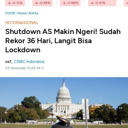
-0.12
%
-0.49
%
-0.68
%
-0.41
%
HOME
News
Berita
INTERNASIONAL
Shutdown AS Makin Ngeri! Sudah
Rekor 36 Hari, Langit Bisa
Lockdown
sef,
CNBC Indonesia
05 November 2025 14:11