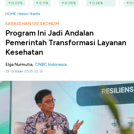
0.03
%
0.11
%
0.05
%
0.24
%
0.
HOME
News
Berita
SARASEHAN 100 EKONOM
Program Ini Jadi Andalan
Pemerintah Transformasi Layanan
Kesehatan
Elga Nurmutia,
CNBC Indonesia
29 October 2025 22:12