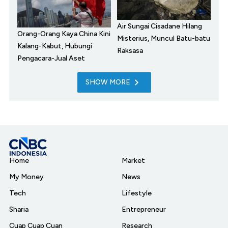
Air Sungai Cisadane Hilang
Orang-Orang Kaya China Kini
Misterius, Muncul Batu-batu
Kalang-Kabut, Hubungi
Raksasa
Pengacara-Jual Aset
SHOW MORE
Home
Market
My Money
News
Tech
Lifestyle
Sharia
Entrepreneur
Cuap Cuap Cuan
Research