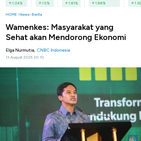
1.04
%
1.5
%
1.81
%
1.88
%
1.3
HOME
News
Berita
Wamenkes: Masyarakat yang
Sehat akan Mendorong Ekonomi
Elga Nurmutia,
CNBC Indonesia
13 August 2025 20:10