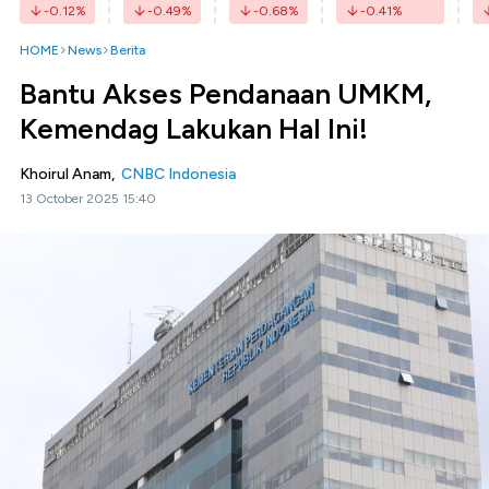
-0.12
%
-0.49
%
-0.68
%
-0.41
%
HOME
News
Berita
Bantu Akses Pendanaan UMKM,
Kemendag Lakukan Hal Ini!
Khoirul Anam,
CNBC Indonesia
13 October 2025 15:40