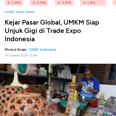
-0.69
%
-0.96
%
-0.89
%
-1.18
%
HOME
News
Berita
Kejar Pasar Global, UMKM Siap
Unjuk Gigi di Trade Expo
Indonesia
Khoirul Anam,
CNBC Indonesia
13 October 2025 12:04