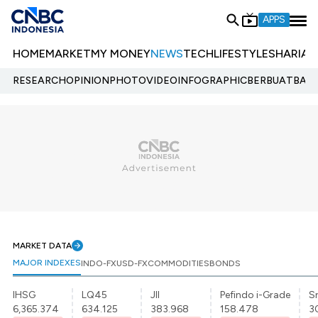
APPS
HOME
MARKET
MY MONEY
NEWS
TECH
LIFESTYLE
SHARIA
E
RESEARCH
OPINION
PHOTO
VIDEO
INFOGRAPHIC
BERBUATBAIK.
MARKET DATA
MAJOR INDEXES
INDO-FX
USD-FX
COMMODITIES
BONDS
IHSG
LQ45
JII
Pefindo i-Grade
Sr
6,365.374
634.125
383.968
158.478
3