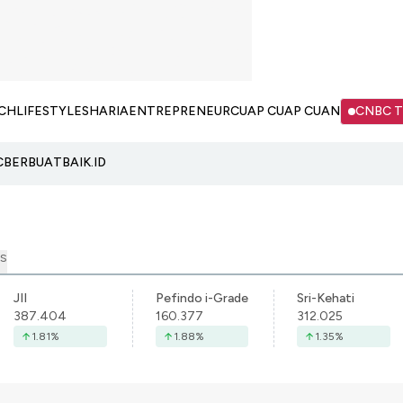
CH
LIFESTYLE
SHARIA
ENTREPRENEUR
CUAP CUAP CUAN
CNBC 
C
BERBUATBAIK.ID
S
JII
Pefindo i-Grade
Sri-Kehati
387.404
160.377
312.025
1.81
%
1.88
%
1.35
%