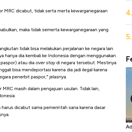
4.
r MRC dicabut, tidak serta merta kewarganegaraan
kabulkan, maka tidak semerta kewarganegaraan yang
5.
ngkutan tidak bisa melakukan perjalanan ke negara lain
hannya hanya dia kembali ke Indonesia dengan menggunakan
F
 paspor) atau dia
over stay
di negara tersebut. Mestinya
ggali bisa mendeportasi karena dia jadi ilegal karena
gara penerbit paspor," jelasnya.
MRC masih dalam pengajuan usulan. Tidak lain,
donesia.
uga harus dicabut sama pemerintah sana karena dasar
snya.
Kongo Tutup Keran Ekspor, Harga
Ad