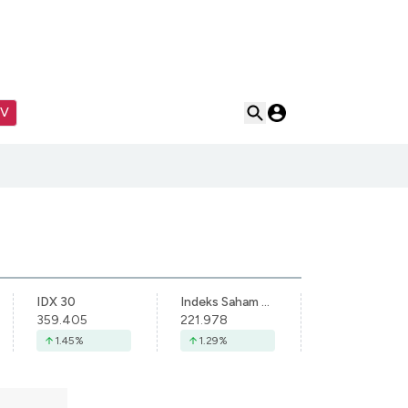
TV
IDX 30
Indeks Saham Syariah Indonesia
359.405
221.978
1.45
%
1.29
%