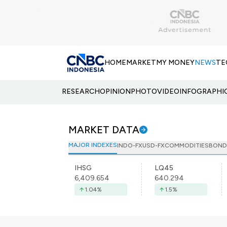
HOME
MARKET
MY MONEY
NEWS
TE
RESEARCH
OPINION
PHOTO
VIDEO
INFOGRAPHI
MARKET DATA
MAJOR INDEXES
INDO-FX
USD-FX
COMMODITIES
BOND
IHSG
LQ45
6,409.654
640.294
1.04
%
1.5
%