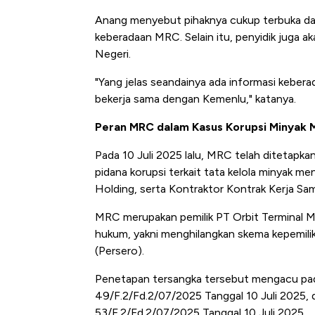
Anang menyebut pihaknya cukup terbuka dan
keberadaan MRC. Selain itu, penyidik juga 
Negeri.
"Yang jelas seandainya ada informasi keber
bekerja sama dengan Kemenlu," katanya.
Peran MRC dalam Kasus Korupsi Minyak 
Pada 10 Juli 2025 lalu, MRC telah ditetapka
pidana korupsi terkait tata kelola minyak m
Holding, serta Kontraktor Kontrak Kerja S
MRC merupakan pemilik PT Orbit Terminal M
hukum, yakni menghilangkan skema kepemili
(Persero).
Penetapan tersangka tersebut mengacu pa
49/F.2/Fd.2/07/2025 Tanggal 10 Juli 2025,
53/F.2/Fd.2/07/2025 Tanggal 10 Juli 2025.