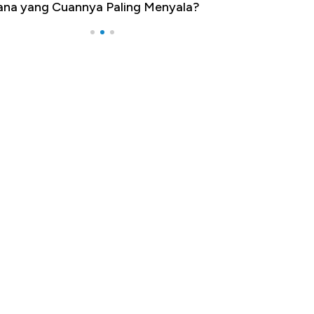
na yang Cuannya Paling Menyala?
Pengangguran Te