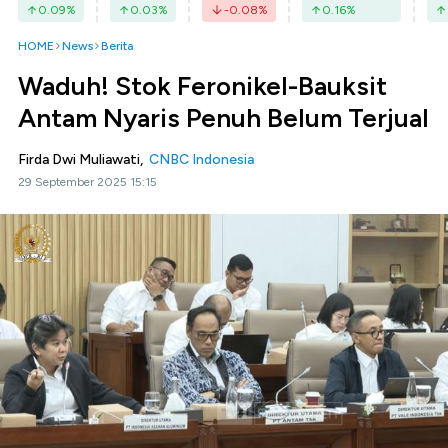
0.09
%
0.03
%
-0.08
%
0.16
%
HOME
News
Berita
Waduh! Stok Feronikel-Bauksit
Antam Nyaris Penuh Belum Terjual
Firda Dwi Muliawati,
CNBC Indonesia
29 September 2025 15:15