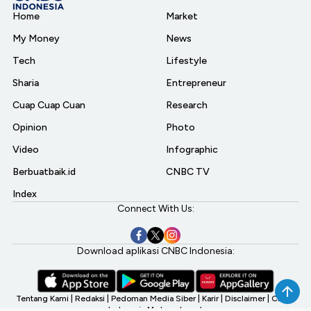
Home
Market
My Money
News
Tech
Lifestyle
Sharia
Entrepreneur
Cuap Cuap Cuan
Research
Opinion
Photo
Video
Infographic
Berbuatbaik.id
CNBC TV
Index
Connect With Us:
Download aplikasi CNBC Indonesia:
Tentang Kami
|
Redaksi
|
Pedoman Media Siber
|
Karir
|
Disclaimer
|
CNBC
Indonesia My Investment