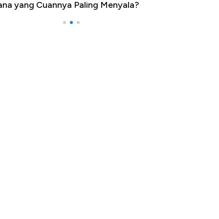
na yang Cuannya Paling Menyala?
Pengangguran Te