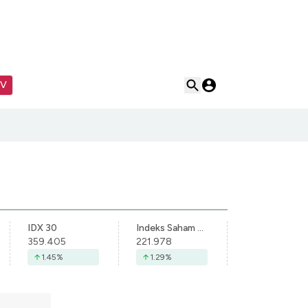
TV
IDX 30
Indeks Saham Syariah Indonesia
359.405
221.978
1.45
%
1.29
%