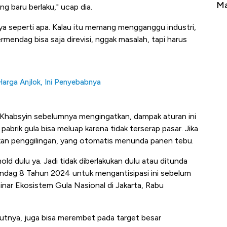
Tembaga Terbang ke Zona Berbahaya
Ma
ng baru berlaku," ucap dia.
nnya seperti apa. Kalau itu memang mengganggu industri,
endag bisa saja direvisi, nggak masalah, tapi harus
arga Anjlok, Ini Penyebabnya
ur Khabsyin sebelumnya mengingatkan, dampak aturan ini
abrik gula bisa meluap karena tidak terserap pasar. Jika
tikan penggilingan, yang otomatis menunda panen tebu.
ld dulu ya. Jadi tidak diberlakukan dulu atau ditunda
dag 8 Tahun 2024 untuk mengantisipasi ini sebelum
eminar Ekosistem Gula Nasional di Jakarta, Rabu
tnya, juga bisa merembet pada target besar