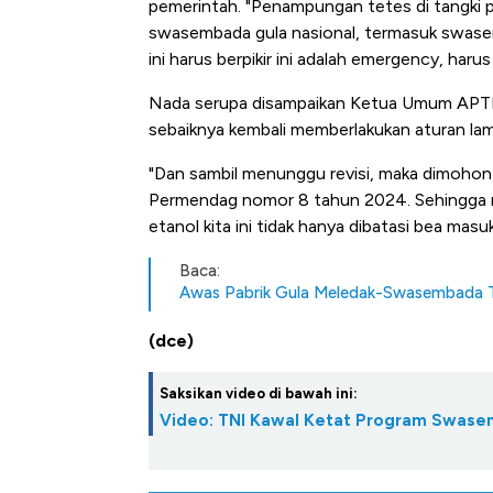
pemerintah. "Penampungan tetes di tangki p
swasembada gula nasional, termasuk swasemb
ini harus berpikir ini adalah emergency, haru
Nada serupa disampaikan Ketua Umum APTRI
sebaiknya kembali memberlakukan aturan lam
"Dan sambil menunggu revisi, maka dimohon
Permendag nomor 8 tahun 2024. Sehingga nan
etanol kita ini tidak hanya dibatasi bea masu
Baca:
Awas Pabrik Gula Meledak-Swasembada Te
(dce)
Saksikan video di bawah ini:
Video: TNI Kawal Ketat Program Swas