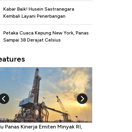
Kabar Baik! Husein Sastranegara
Kembali Layani Penerbangan
Petaka Cuaca Kepung New York, Panas
Sampai 38 Derajat Celsius
eatures
u Panas Kinerja Emiten Minyak RI,
10 Provinsi den