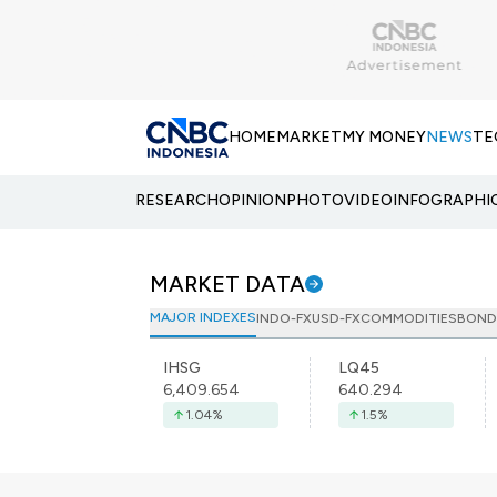
HOME
MARKET
MY MONEY
NEWS
TE
RESEARCH
OPINION
PHOTO
VIDEO
INFOGRAPHI
MARKET DATA
MAJOR INDEXES
INDO-FX
USD-FX
COMMODITIES
BOND
IHSG
LQ45
6,409.654
640.294
1.04
%
1.5
%