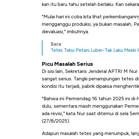
kan itu baru tahu setelah berlaku. Kan sekara
"Mulai hari ini coba kita lihat perkembanga
mengganggu produksi, ya bukan masalah, Perm
dievaluasi," imbuhnya.
Baca:
Tetes Tebu Petani Luber-Tak Laku Meski H
Picu Masalah Serius
Di sisi lain, Sekretaris Jenderal APTRI M N
sangat serius. Tangki penampungan tetes di p
kondisi itu terjadi, pabrik dipaksa menghen
"Bahwa ini Permendag 16 tahun 2025 ini di-ho
dulu, sementara masih menggunakan Permen
ada revisi," kata Nur saat ditemui di sela S
(27/8/2025).
Adapun masalah tetes yang menumpuk, lanju