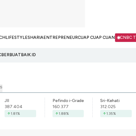
CH
LIFESTYLE
SHARIA
ENTREPRENEUR
CUAP CUAP CUAN
CNBC 
C
BERBUATBAIK.ID
S
JII
Pefindo i-Grade
Sri-Kehati
387.404
160.377
312.025
1.81
%
1.88
%
1.35
%