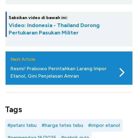
Saksikan video di bawah ini:
Video: Indonesia - Thailand Dorong
Pertukaran Pasukan Militer
Next Article
Resmi! Prabowo Perintahkan Larang Impor
Etanol, Gini Penjelasan Amran
Tags
#petani tebu
#harga tetes tebu
#impor etanol
#permendag 16/2025
#pabrik gula