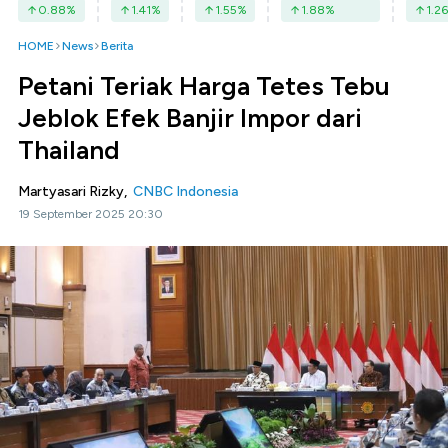
0.88
%
1.41
%
1.55
%
1.88
%
1.26
HOME
News
Berita
Petani Teriak Harga Tetes Tebu
Jeblok Efek Banjir Impor dari
Thailand
Martyasari Rizky,
CNBC Indonesia
19 September 2025 20:30