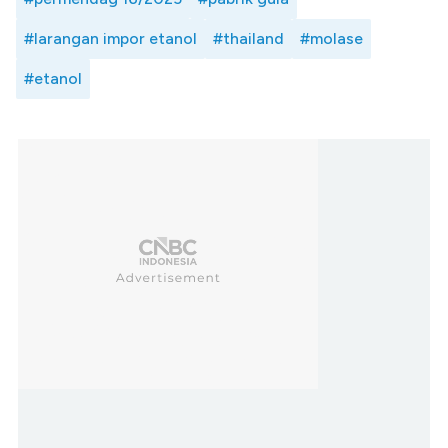
#larangan impor etanol
#thailand
#molase
#etanol