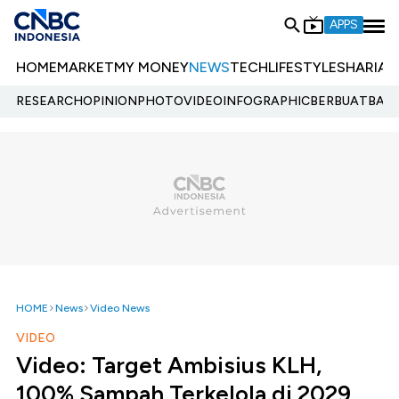
APPS
HOME
MARKET
MY MONEY
NEWS
TECH
LIFESTYLE
SHARIA
E
RESEARCH
OPINION
PHOTO
VIDEO
INFOGRAPHIC
BERBUATBAIK.
HOME
News
Video News
VIDEO
Video: Target Ambisius KLH,
100% Sampah Terkelola di 2029