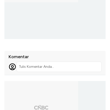
Komentar
Tulis Komentar Anda...