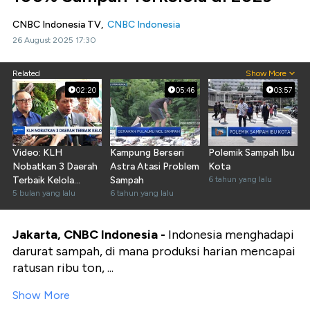
CNBC Indonesia TV,
CNBC Indonesia
26 August 2025 17:30
Related
Show More
02:20
05:46
03:57
Video: KLH
Kampung Berseri
Polemik Sampah Ibu
Nobatkan 3 Daerah
Astra Atasi Problem
Kota
Terbaik Kelola
Sampah
6 tahun yang lalu
Sampah
5 bulan yang lalu
6 tahun yang lalu
Jakarta, CNBC Indonesia -
Indonesia menghadapi
darurat sampah, di mana produksi harian mencapai
ratusan ribu ton, ...
Show More