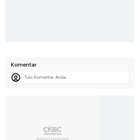
Komentar
Tulis Komentar Anda...