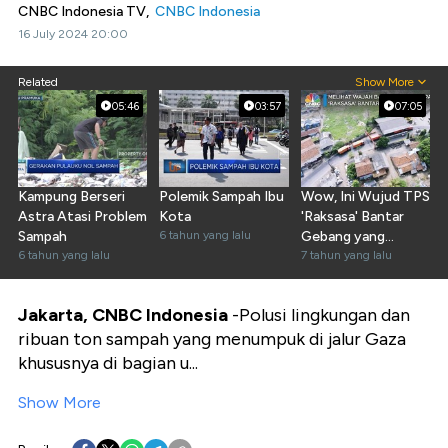
CNBC Indonesia TV,
CNBC Indonesia
16 July 2024 20:00
Related
Show More
05:46
03:57
07:05
Kampung Berseri
Polemik Sampah Ibu
Wow, Ini Wujud TPS
Astra Atasi Problem
Kota
'Raksasa' Bantar
Sampah
6 tahun yang lalu
Gebang yang
6 tahun yang lalu
Disulap Anies
7 tahun yang lalu
Jakarta, CNBC Indonesia
-Polusi lingkungan dan
ribuan ton sampah yang menumpuk di jalur Gaza
khususnya di bagian u...
Show More