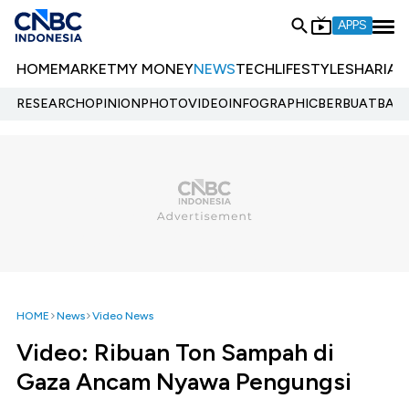
APPS
HOME
MARKET
MY MONEY
NEWS
TECH
LIFESTYLE
SHARIA
E
RESEARCH
OPINION
PHOTO
VIDEO
INFOGRAPHIC
BERBUATBAIK.
HOME
News
Video News
Video: Ribuan Ton Sampah di
Gaza Ancam Nyawa Pengungsi