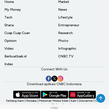
Home
Market
My Money
News
Tech
Lifestyle
Sharia
Entrepreneur
Cuap Cuap Cuan
Research
Opinion
Photo
Video
Infographic
Berbuatbaik.id
CNBC TV
Index
Connect With Us:
Download aplikasi CNBC Indonesia:
Tentang Kami
|
Redaksi
|
Pedoman Media Siber
|
Karir
|
Disclaimer
|
CNBC
Indonesia My Investment
©2026 CNBC Indonesia, A Transmedia Company