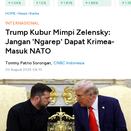
1.04
%
1.5
%
1.81
%
1.88
%
1.3
HOME
News
Berita
INTERNASIONAL
Trump Kubur Mimpi Zelensky:
Jangan 'Ngarep' Dapat Krimea-
Masuk NATO
Tommy Patrio Sorongan,
CNBC Indonesia
20 August 2025 06:10