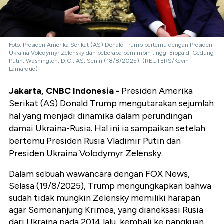
Foto: Presiden Amerika Serikat (AS) Donald Trump bertemu dengan Presiden
Ukraina Volodymyr Zelensky dan beberapa pemimpin tinggi Eropa di Gedung
Putih, Washington, D.C., AS, Senin (18/8/2025). (REUTERS/Kevin
Lamarque)
Jakarta, CNBC Indonesia -
Presiden Amerika
Serikat (AS) Donald Trump mengutarakan sejumlah
hal yang menjadi dinamika dalam perundingan
damai Ukraina-Rusia. Hal ini ia sampaikan setelah
bertemu Presiden Rusia Vladimir Putin dan
Presiden Ukraina Volodymyr Zelensky.
Dalam sebuah wawancara dengan FOX News,
Selasa (19/8/2025), Trump mengungkapkan bahwa
sudah tidak mungkin Zelensky memiliki harapan
agar Semenanjung Krimea, yang dianeksasi Rusia
dari Ukraina pada 2014 lalu, kembali ke pangkuan