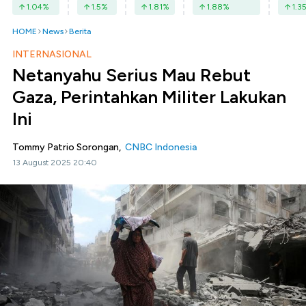
1.04
%
1.5
%
1.81
%
1.88
%
1.3
HOME
News
Berita
INTERNASIONAL
Netanyahu Serius Mau Rebut
Gaza, Perintahkan Militer Lakukan
Ini
Tommy Patrio Sorongan,
CNBC Indonesia
13 August 2025 20:40