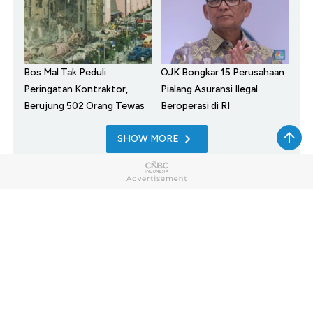
Bos Mal Tak Peduli
OJK Bongkar 15 Perusahaan
Peringatan Kontraktor,
Pialang Asuransi Ilegal
Berujung 502 Orang Tewas
Beroperasi di RI
SHOW MORE
Home
Market
My Money
News
Tech
Lifestyle