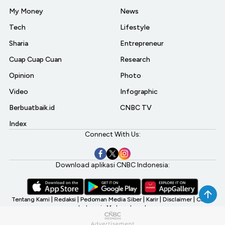
My Money
News
Tech
Lifestyle
Sharia
Entrepreneur
Cuap Cuap Cuan
Research
Opinion
Photo
Video
Infographic
Berbuatbaik.id
CNBC TV
Index
Connect With Us:
Download aplikasi CNBC Indonesia:
Tentang Kami
|
Redaksi
|
Pedoman Media Siber
|
Karir
|
Disclaimer
|
CNBC
Indonesia My Investment
©2026 CNBC Indonesia, A Transmedia Company