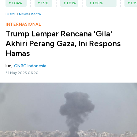
1.04
%
1.5
%
1.81
%
1.88
%
1.3
HOME
News
Berita
INTERNASIONAL
Trump Lempar Rencana 'Gila'
Akhiri Perang Gaza, Ini Respons
Hamas
luc,
CNBC Indonesia
31 May 2025 06:20