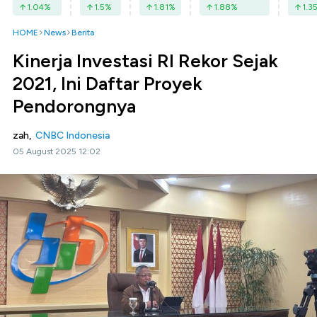
1.04
%
1.5
%
1.81
%
1.88
%
1.3
HOME
News
Berita
Kinerja Investasi RI Rekor Sejak
2021, Ini Daftar Proyek
Pendorongnya
zah,
CNBC Indonesia
05 August 2025 12:02