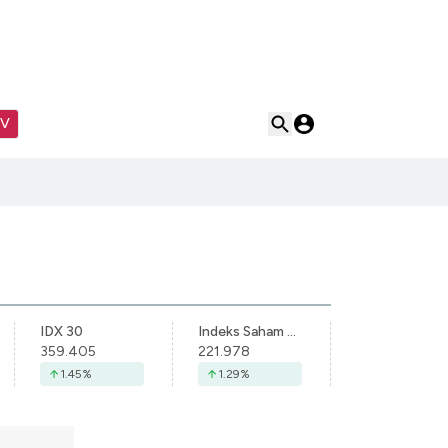
TV
IDX 30
Indeks Saham Syariah Indonesia
359.405
221.978
1.45
%
1.29
%