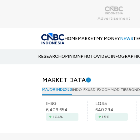
HOME
MARKET
MY MONEY
NEWS
TE
RESEARCH
OPINION
PHOTO
VIDEO
INFOGRAPHI
MARKET DATA
MAJOR INDEXES
INDO-FX
USD-FX
COMMODITIES
BOND
IHSG
LQ45
6,409.654
640.294
1.04
%
1.5
%