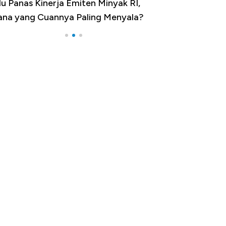
u Panas Kinerja Emiten Minyak RI,
10 Provinsi den
na yang Cuannya Paling Menyala?
Pengangguran Te