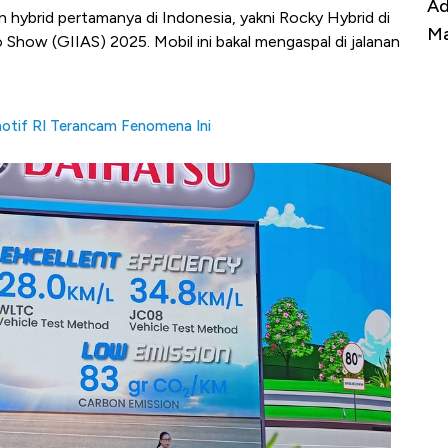
Kongo Tutup Keran Ekspor, Harga
Ad
n hybrid pertamanya di Indonesia, yakni Rocky Hybrid di
Tembaga Terbang ke Zona Berbahaya
Ma
 Show (GIIAS) 2025. Mobil ini bakal mengaspal di jalanan
motif RI Terancam Fenomena Ini