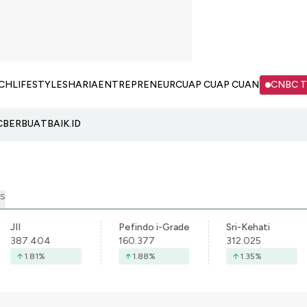
CH
LIFESTYLE
SHARIA
ENTREPRENEUR
CUAP CUAP CUAN
CNBC 
C
BERBUATBAIK.ID
S
JII
Pefindo i-Grade
Sri-Kehati
387.404
160.377
312.025
1.81
%
1.88
%
1.35
%