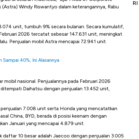
Alas Kaki Tumbuh Double Digit
RI
k (Astra) Windy Riswantyo dalam keterangannya, Rabu
8.074 unit, tumbuh 9% secara bulanan. Secara kumulatif,
-Februari 2026 tercatat sebesar 147.631 unit, meningkat
alu. Penjualan mobil Astra mencapai 72.941 unit.
ah Sampai 40%, Ini Alasannya
r mobil nasional. Penjualannya pada Februari 2026
 ditempati Daihatsu dengan penjualan 13.452 unit,
 penjualan 7.008 unit serta Honda yang mencatatkan
k asal China, BYD, berada di posisi keenam dengan
ngkan Januari yang mencapai 4.879 unit.
uk daftar 10 besar adalah Jaecoo dengan penjualan 3.005