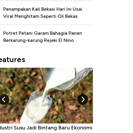
Penampakan Kali Bekasi Hari Ini Usai
Viral Menghitam Seperti Oli Bekas
Potret Petani Garam Bahagia Panen
Berkarung-karung Rejeki El Nino
eatures
dustri Susu Jadi Bintang Baru Ekonomi
5 Raja Ekonomi 