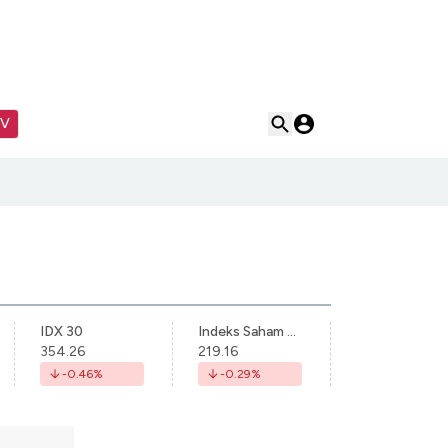
TV
IDX 30
Indeks Saham Syariah Indonesia
354.26
219.16
-0.46
%
-0.29
%