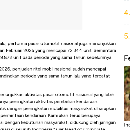
4.
5.
lalu, performa pasar otomotif nasional juga menunjukkan
kan Februari 2025 yang mencapai 72.344 unit. Sementara
F
69.872 unit pada periode yang sama tahun sebelumnya.
2026, penjualan ritel mobil nasional sudah mencapai
ibandingkan periode yang sama tahun lalu yang tercatat
enunjukkan aktivitas pasar otomotif nasional yang lebih
nya peningkatan aktivitas pembelian kendaraan.
k dengan peningkatan mobilitas masyarakat diharapkan
permintaan kendaraan. Kami akan terus berupaya
ai dengan kebutuhan masyarakat, didukung oleh jaringan
Bangkit dari Kubur! Bisnis Furniture &
In
grasi di seluruh Indonesia," ujar Head of Corporate