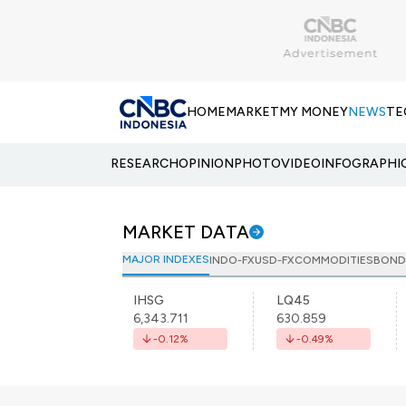
HOME
MARKET
MY MONEY
NEWS
TE
RESEARCH
OPINION
PHOTO
VIDEO
INFOGRAPHI
MARKET DATA
MAJOR INDEXES
INDO-FX
USD-FX
COMMODITIES
BOND
IHSG
LQ45
6,343.711
630.859
-0.12
%
-0.49
%