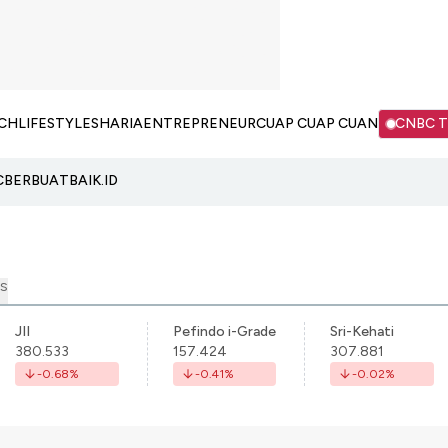
CH
LIFESTYLE
SHARIA
ENTREPRENEUR
CUAP CUAP CUAN
CNBC 
C
BERBUATBAIK.ID
S
JII
Pefindo i-Grade
Sri-Kehati
380.533
157.424
307.881
-0.68
%
-0.41
%
-0.02
%