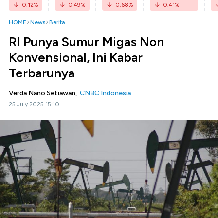
-0.12
%
-0.49
%
-0.68
%
-0.41
%
HOME
News
Berita
RI Punya Sumur Migas Non
Konvensional, Ini Kabar
Terbarunya
Verda Nano Setiawan,
CNBC Indonesia
25 July 2025 15:10