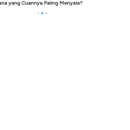
a yang Cuannya Paling Menyala?
Pengangguran Ter