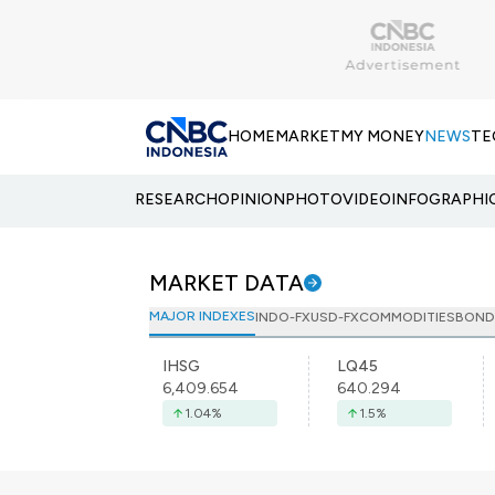
HOME
MARKET
MY MONEY
NEWS
TE
RESEARCH
OPINION
PHOTO
VIDEO
INFOGRAPHI
MARKET DATA
MAJOR INDEXES
INDO-FX
USD-FX
COMMODITIES
BOND
IHSG
LQ45
6,409.654
640.294
1.04
%
1.5
%