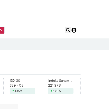
TV
IDX 30
Indeks Saham Syariah Indonesia
359.405
221.978
1.45
%
1.29
%