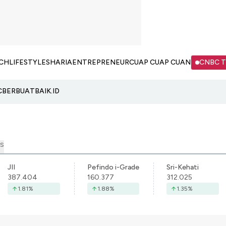
CH
LIFESTYLE
SHARIA
ENTREPRENEUR
CUAP CUAP CUAN
CNBC 
C
BERBUATBAIK.ID
S
JII
Pefindo i-Grade
Sri-Kehati
387.404
160.377
312.025
1.81
%
1.88
%
1.35
%