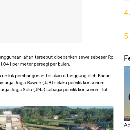
4.
5.
F
penggunaan lahan tersebut dibebankan sewa sebesar Rp
1.041 per meter persegi per bulan.
 untuk pembangunan tol akan ditanggung oleh Badan
samarga Jogja Bawen (JJB) selaku pemilik konsorium
rga Jogja Solo (JMJ) sebagai pemilik konsorium Tol
Kongo Tutup Keran Ekspor, Harga
Adu