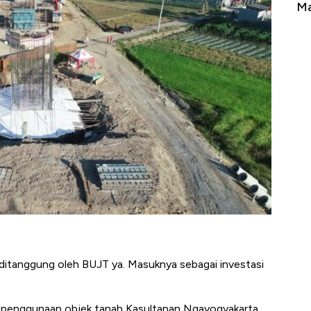
Tembaga Terbang ke Zona Berbahaya
Man
 ditanggung oleh BUJT ya. Masuknya sebagai investasi
 penggunaan objek tanah Kasultanan Ngayogyakarta