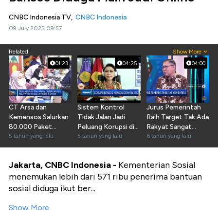
CNBC Indonesia TV,
CNBC Indonesia
09 July 2025 09:57
Related
Show More
01:23
04:25
04:00
CT Arsa dan
Sistem Kontrol
Jurus Pemerintah
Kemensos Salurkan
Tidak Jalan Jadi
Raih Target Tak Ada
80.000 Paket
Peluang Korupsi di
Rakyat Sangat
Makanan
5 tahun yang lalu
Kemensos
5 tahun yang lalu
Miskin
6 tahun yang lalu
Jakarta, CNBC Indonesia -
Kementerian Sosial
menemukan lebih dari 571 ribu penerima bantuan
sosial diduga ikut ber...
Show More