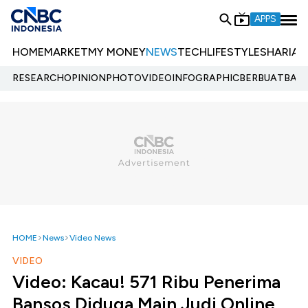
APPS
HOME
MARKET
MY MONEY
NEWS
TECH
LIFESTYLE
SHARIA
E
RESEARCH
OPINION
PHOTO
VIDEO
INFOGRAPHIC
BERBUATBAIK.
HOME
News
Video News
VIDEO
Video: Kacau! 571 Ribu Penerima
Bansos Diduga Main Judi Online