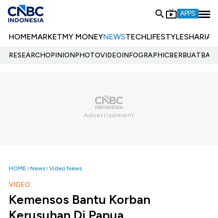
APPS
HOME
MARKET
MY MONEY
NEWS
TECH
LIFESTYLE
SHARIA
E
RESEARCH
OPINION
PHOTO
VIDEO
INFOGRAPHIC
BERBUATBAIK.
HOME
News
Video News
VIDEO
Kemensos Bantu Korban
Kerusuhan Di Papua