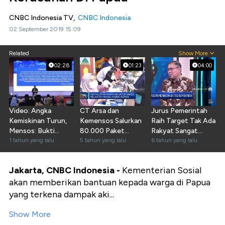
CNBC Indonesia TV,
CNBC Indonesia
02 September 2019 15:09
Related
Show More
02:28
01:23
04:00
Video: Angka
CT Arsa dan
Jurus Pemerintah
Kemiskinan Turun,
Kemensos Salurkan
Raih Target Tak Ada
Mensos: Bukti
80.000 Paket
Rakyat Sangat
Bansos Tepat
1 tahun yang lalu
Makanan
5 tahun yang lalu
Miskin
6 tahun yang lalu
Sasaran
Jakarta, CNBC Indonesia -
Kementerian Sosial
akan memberikan bantuan kepada warga di Papua
yang terkena dampak aki...
Show More