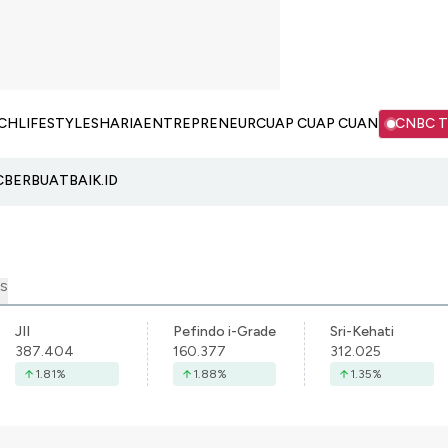
CH
LIFESTYLE
SHARIA
ENTREPRENEUR
CUAP CUAP CUAN
CNBC 
C
BERBUATBAIK.ID
S
JII
Pefindo i-Grade
Sri-Kehati
387.404
160.377
312.025
1.81
%
1.88
%
1.35
%