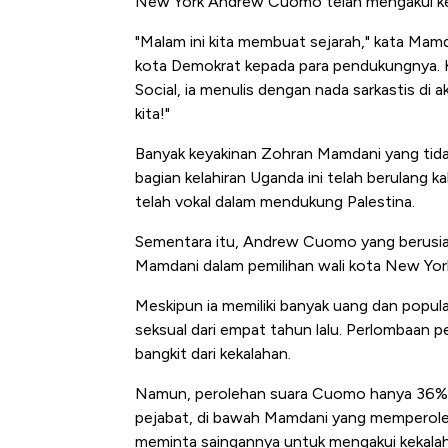
New York Andrew Cuomo telah mengakui ke
Tembaga Terbang ke Zona B
"Malam ini kita membuat sejarah," kata Mam
kota Demokrat kepada para pendukungnya.
Social, ia menulis dengan nada sarkastis di 
kita!"
Banyak keyakinan Zohran Mamdani yang tida
bagian kelahiran Uganda ini telah berulang 
telah vokal dalam mendukung Palestina.
Sementara itu, Andrew Cuomo yang berusia 
Mamdani dalam pemilihan wali kota New York
Meskipun ia memiliki banyak uang dan popula
seksual dari empat tahun lalu. Perlombaan 
bangkit dari kekalahan.
Namun, perolehan suara Cuomo hanya 36% d
pejabat, di bawah Mamdani yang memperol
meminta saingannya untuk mengakui kekala