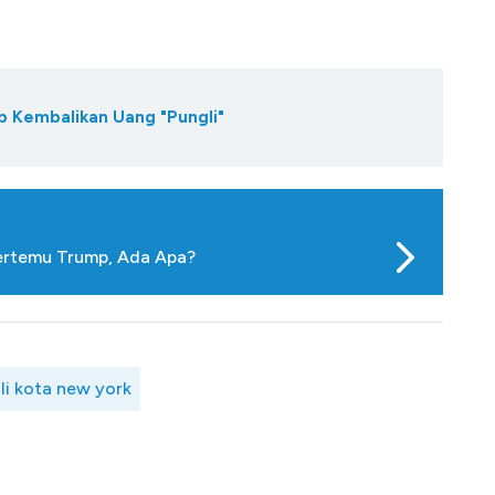
mp Kembalikan Uang "Pungli"
Bertemu Trump, Ada Apa?
li kota new york