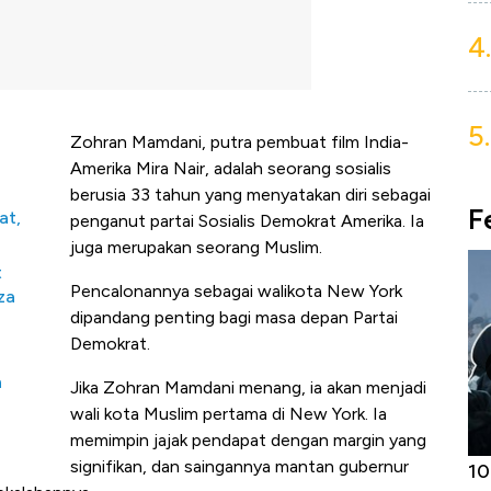
4.
5.
Zohran Mamdani, putra pembuat film India-
Amerika Mira Nair, adalah seorang sosialis
berusia 33 tahun yang menyatakan diri sebagai
F
at,
penganut partai Sosialis Demokrat Amerika. Ia
juga merupakan seorang Muslim.
t
Pencalonannya sebagai walikota New York
za
dipandang penting bagi masa depan Partai
Demokrat.
h
Jika Zohran Mamdani menang, ia akan menjadi
wali kota Muslim pertama di New York. Ia
memimpin jajak pendapat dengan margin yang
signifikan, dan saingannya mantan gubernur
Harga
Adu Panas Kinerja Emiten Minyak RI,
10