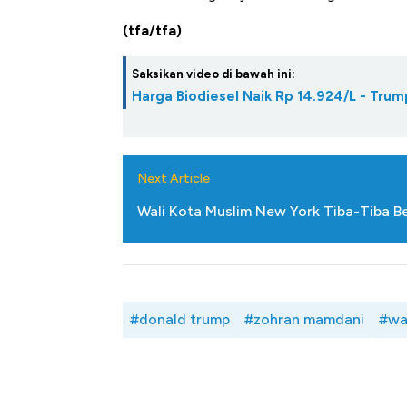
(tfa/tfa)
Saksikan video di bawah ini:
Harga Biodiesel Naik Rp 14.924/L - Tru
Next Article
Wali Kota Muslim New York Tiba-Tiba 
#donald trump
#zohran mamdani
#wa