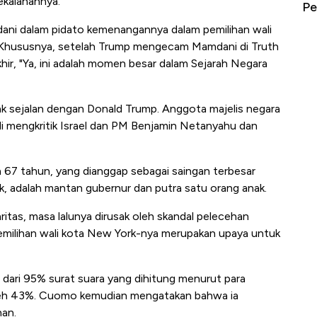
kalahannya.
erbahaya
Mana yang Cuannya Paling Menyala?
Pe
dani dalam pidato kemenangannya dalam pemilihan wali
 Khususnya, setelah Trump mengecam Mamdani di Truth
akhir, "Ya, ini adalah momen besar dalam Sejarah Negara
k sejalan dengan Donald Trump. Anggota majelis negara
kali mengkritik Israel dan PM Benjamin Netanyahu dan
67 tahun, yang dianggap sebagai saingan terbesar
, adalah mantan gubernur dan putra satu orang anak.
ritas, masa lalunya dirusak oleh skandal pelecehan
pemilihan wali kota New York-nya merupakan upaya untuk
ari 95% surat suara yang dihitung menurut para
eh 43%. Cuomo kemudian mengatakan bahwa ia
han.