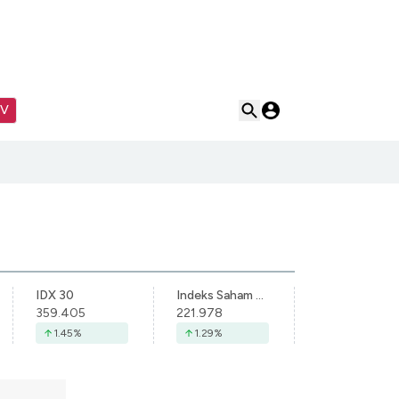
TV
IDX 30
Indeks Saham Syariah Indonesia
359.405
221.978
1.45
%
1.29
%