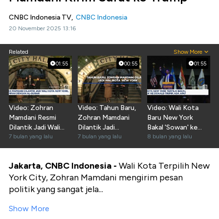
CNBC Indonesia TV,
CNBC Indonesia
20 November 2025 13:16
Related
Show More
01:55
00:55
01:55
Video: Zohran
Video: Tahun Baru,
Video: Wali Kota
Mamdani Resmi
Zohran Mamdani
Baru New York
Dilantik Jadi Wali
Dilantik Jadi
Bakal 'Sowan' ke
Kota New York
7 bulan yang lalu
Walikota New York
7 bulan yang lalu
Donald Trump, Ada
8 bulan yang lalu
Apa?
Jakarta, CNBC Indonesia -
Wali Kota Terpilih New
York City, Zohran Mamdani mengirim pesan
politik yang sangat jela...
Show More