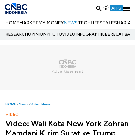
APPS
HOME
MARKET
MY MONEY
NEWS
TECH
LIFESTYLE
SHARIA
E
RESEARCH
OPINION
PHOTO
VIDEO
INFOGRAPHIC
BERBUATBAIK.
HOME
News
Video News
VIDEO
Video: Wali Kota New York Zohran
Mamdani Kirim Surat ke Trump