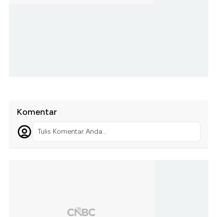
Komentar
Tulis Komentar Anda...