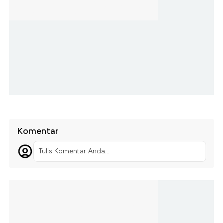
Komentar
Tulis Komentar Anda...