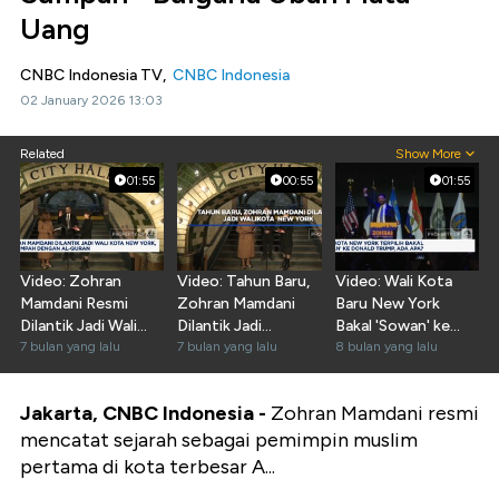
Uang
CNBC Indonesia TV,
CNBC Indonesia
02 January 2026 13:03
Related
Show More
01:55
00:55
01:55
Video: Zohran
Video: Tahun Baru,
Video: Wali Kota
Mamdani Resmi
Zohran Mamdani
Baru New York
Dilantik Jadi Wali
Dilantik Jadi
Bakal 'Sowan' ke
Kota New York
7 bulan yang lalu
Walikota New York
7 bulan yang lalu
Donald Trump, Ada
8 bulan yang lalu
Apa?
Jakarta, CNBC Indonesia -
Zohran Mamdani resmi
mencatat sejarah sebagai pemimpin muslim
pertama di kota terbesar A...