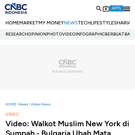
APPS
HOME
MARKET
MY MONEY
NEWS
TECH
LIFESTYLE
SHARIA
E
RESEARCH
OPINION
PHOTO
VIDEO
INFOGRAPHIC
BERBUATBAIK.
HOME
News
Video News
VIDEO
Video: Walkot Muslim New York di
Sumpah - Bulgaria Ubah Mata