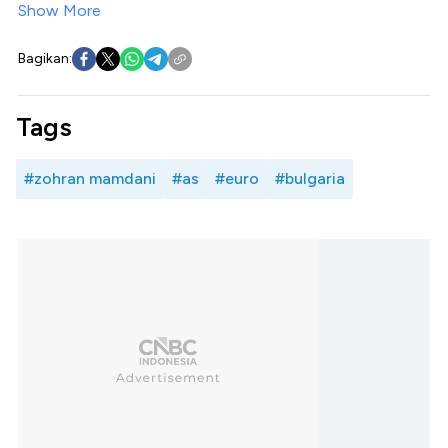
Show More
Bagikan:
Tags
#zohran mamdani
#as
#euro
#bulgaria