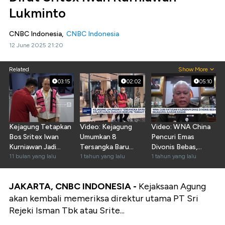
Lukminto
CNBC Indonesia,
CNBC Indonesia
12 June 2025 21:20
Related
Show More
03:15
02:02
05:10
Kejagung Tetapkan
Video: Kejagung
Video: WNA China
Bos Sritex Iwan
Umumkan 8
Pencuri Emas
Kurniawan Jadi
Tersangka Baru
Divonis Bebas,
Tersangka Korupsi
11 bulan yang lalu
Kasus Korupsi
1 tahun yang lalu
Kejagung Ajukan
1 tahun yang lalu
Sritex
Kasasi
JAKARTA, CNBC INDONESIA -
Kejaksaan Agung
akan kembali memeriksa direktur utama PT Sri
Rejeki Isman Tbk atau Srite...