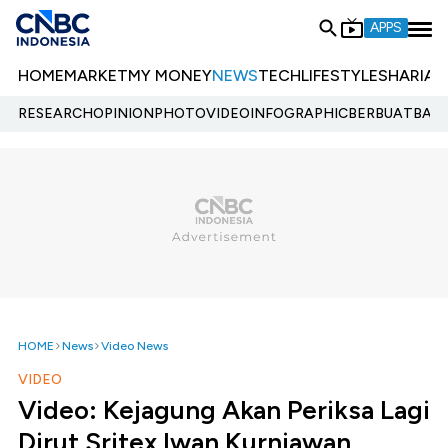
APPS
HOME
MARKET
MY MONEY
NEWS
TECH
LIFESTYLE
SHARIA
E
RESEARCH
OPINION
PHOTO
VIDEO
INFOGRAPHIC
BERBUATBAIK.
HOME
News
Video News
VIDEO
Video: Kejagung Akan Periksa Lagi
Dirut Sritex Iwan Kurniawan