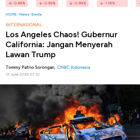
-0.69
%
-0.96
%
-0.89
%
-1.18
%
HOME
News
Berita
INTERNASIONAL
Los Angeles Chaos! Gubernur
California: Jangan Menyerah
Lawan Trump
Tommy Patrio Sorongan,
CNBC Indonesia
12 June 2025 07:10