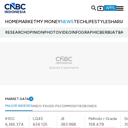
APPS
HOME
MARKET
MY MONEY
NEWS
TECH
LIFESTYLE
SHARIA
E
RESEARCH
OPINION
PHOTO
VIDEO
INFOGRAPHIC
BERBUATBAIK.
MARKET DATA
MAJOR INDEXES
INDO-FX
USD-FX
COMMODITIES
BONDS
IHSG
LQ45
JII
Pefindo i-Grade
Sr
6,365.374
634.125
383.968
158.478
3