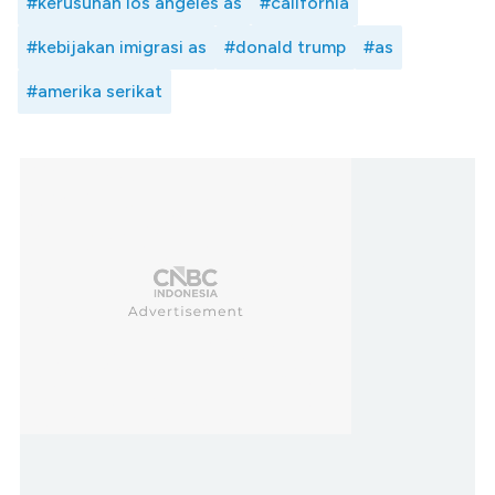
#kerusuhan los angeles as
#california
#kebijakan imigrasi as
#donald trump
#as
#amerika serikat