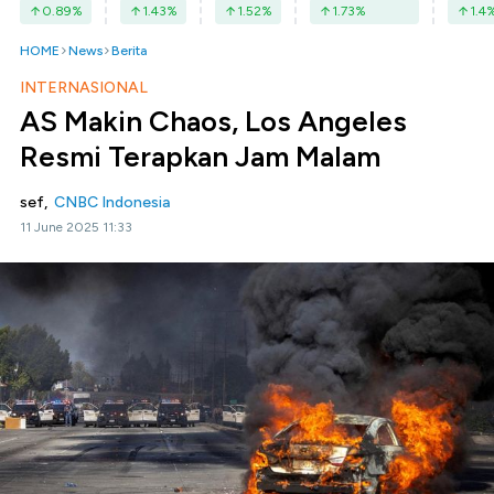
0.89
%
1.43
%
1.52
%
1.73
%
1.4
HOME
News
Berita
INTERNASIONAL
AS Makin Chaos, Los Angeles
Resmi Terapkan Jam Malam
sef,
CNBC Indonesia
11 June 2025 11:33